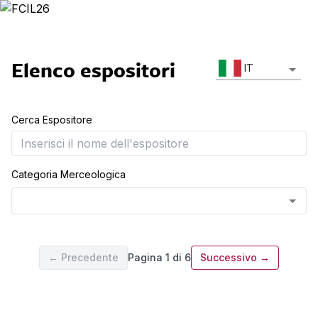
Elenco espositori
IT
Cerca Espositore
Categoria Merceologica
←
Precedente
Pagina 1 di 6
Successivo
→